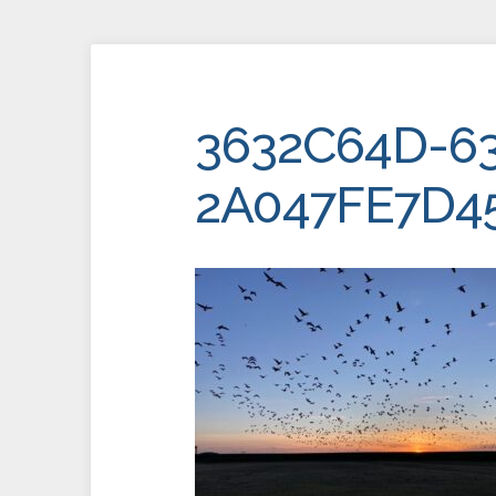
3632C64D-63
2A047FE7D4