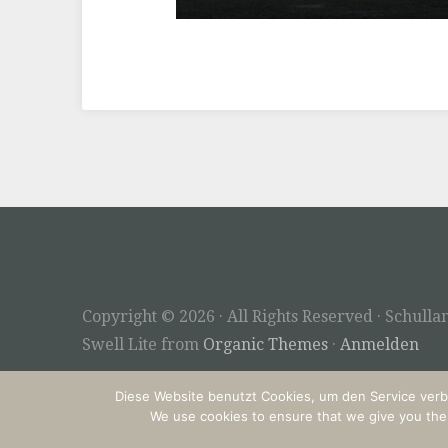
Copyright © 2026 · All Rights Reserved · Schu
Swell Lite from
Organic Themes
·
Anmelden
Diese Website benutzt Cookies, um den Service verb
We use cookies to ensure that we give you the b