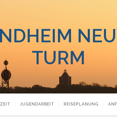
NDHEIM NE
TURM
IZEIT
JUGENDARBEIT
REISEPLANUNG
AN