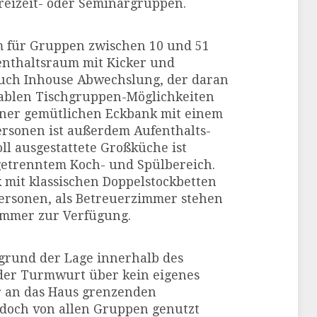
reizeit- oder Seminargruppen.
m für Gruppen zwischen 10 und 51
enthaltsraum mit Kicker und
auch Inhouse Abwechslung, der daran
ablen Tischgruppen-Möglichkeiten
iner gemütlichen Eckbank mit einem
 Personen ist außerdem Aufenthalts-
ll ausgestattete Großküche ist
getrenntem Koch- und Spülbereich.
k mit klassischen Doppelstockbetten
Personen, als Betreuerzimmer stehen
immer zur Verfügung.
grund der Lage innerhalb des
der Turmwurt über kein eigenes
r an das Haus grenzenden
edoch von allen Gruppen genutzt