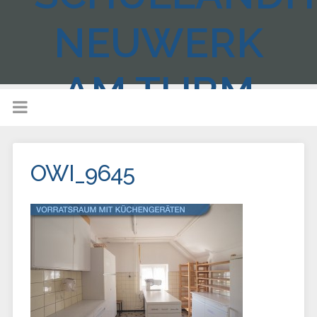
NEUWERK
AM TURM
OWI_9645