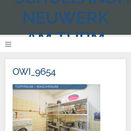
NEUWERK
AM TURM
OWI_9654