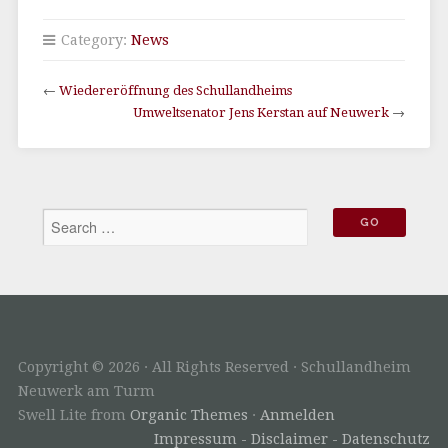
Category:
News
←
Wiedereröffnung des Schullandheims
Umweltsenator Jens Kerstan auf Neuwerk
→
Copyright © 2026 · All Rights Reserved · Schullandheim
Neuwerk am Turm
Swell Lite from
Organic Themes
·
Anmelden
Impressum - Disclaimer - Datenschutz